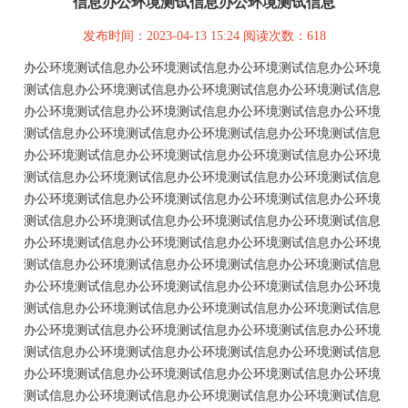
信息办公环境测试信息办公环境测试信息
发布时间：2023-04-13 15:24 阅读次数：618
办公环境测试信息办公环境测试信息办公环境测试信息办公环境
测试信息办公环境测试信息办公环境测试信息办公环境测试信息
办公环境测试信息办公环境测试信息办公环境测试信息办公环境
测试信息办公环境测试信息办公环境测试信息办公环境测试信息
办公环境测试信息办公环境测试信息办公环境测试信息办公环境
测试信息办公环境测试信息办公环境测试信息办公环境测试信息
办公环境测试信息办公环境测试信息办公环境测试信息办公环境
测试信息办公环境测试信息办公环境测试信息办公环境测试信息
办公环境测试信息办公环境测试信息办公环境测试信息办公环境
测试信息办公环境测试信息办公环境测试信息办公环境测试信息
办公环境测试信息办公环境测试信息办公环境测试信息办公环境
测试信息办公环境测试信息办公环境测试信息办公环境测试信息
办公环境测试信息办公环境测试信息办公环境测试信息办公环境
测试信息办公环境测试信息办公环境测试信息办公环境测试信息
办公环境测试信息办公环境测试信息办公环境测试信息办公环境
测试信息办公环境测试信息办公环境测试信息办公环境测试信息